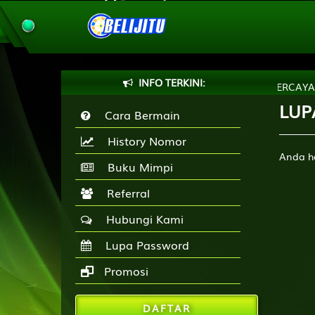
INFO TERKINI:
AMAT DATANG DI BELIJITU. SITUS BESAR TERPERCAYA TERSEDIA
LUP
Cara Bermain
History Nomor
Anda h
Buku Mimpi
Referral
Hubungi Kami
Lupa Password
Promosi
DAFTAR