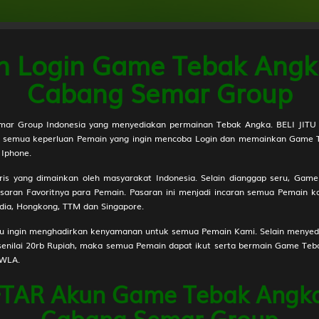
an Login Game Tebak Angk
Cabang Semar Group
mar Group Indonesia yang menyediakan permainan Tebak Angka. BELI JITU
u semua keperluan Pemain yang ingin mencoba Login dan memainkan Game 
Iphone.
is yang dimainkan oleh masyarakat Indonesia. Selain dianggap seru, Gam
aran Favoritnya para Pemain. Pasaran ini menjadi incaran semua Pemain ka
odia, Hongkong, TTM dan Singapore.
ntu ingin menghadirkan kenyamanan untuk semua Pemain Kami. Selain menye
 senilai 20rb Rupiah, maka semua Pemain dapat ikut serta bermain Game Teb
 WLA.
TAR Akun Game Tebak Angka O
Cabang Semar Group