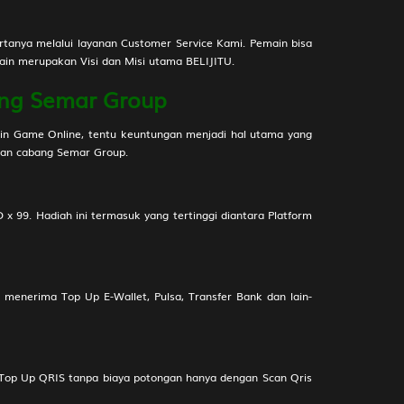
rtanya melalui layanan Customer Service Kami. Pemain bisa
in merupakan Visi dan Misi utama BELIJITU.
ang Semar Group
in Game Online, tentu keuntungan menjadi hal utama yang
kan cabang Semar Group.
x 99. Hadiah ini termasuk yang tertinggi diantara Platform
enerima Top Up E-Wallet, Pulsa, Transfer Bank dan lain-
. Top Up QRIS tanpa biaya potongan hanya dengan Scan Qris