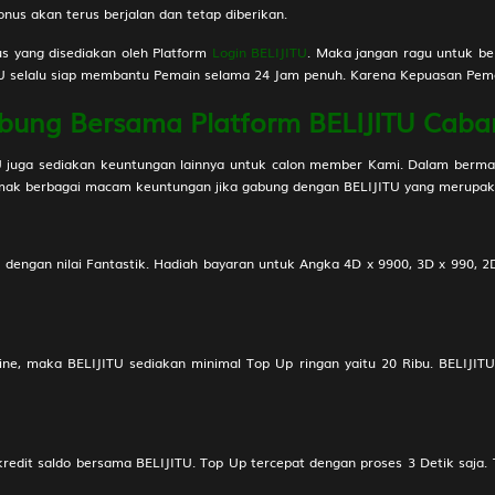
us akan terus berjalan dan tetap diberikan.
us yang disediakan oleh Platform
Login BELIJITU
. Maka jangan ragu untuk be
U selalu siap membantu Pemain selama 24 Jam penuh. Karena Kepuasan Pema
ung Bersama Platform BELIJITU Cab
U juga sediakan keuntungan lainnya untuk calon member Kami. Dalam berma
 simak berbagai macam keuntungan jika gabung dengan BELIJITU yang merupa
ngan nilai Fantastik. Hadiah bayaran untuk Angka 4D x 9900, 3D x 990, 2D 
 maka BELIJITU sediakan minimal Top Up ringan yaitu 20 Ribu. BELIJITU m
redit saldo bersama BELIJITU. Top Up tercepat dengan proses 3 Detik saja