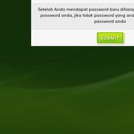
Setelah Anda mendapat password baru dihar
password anda, jika tidak password yang an
password anda