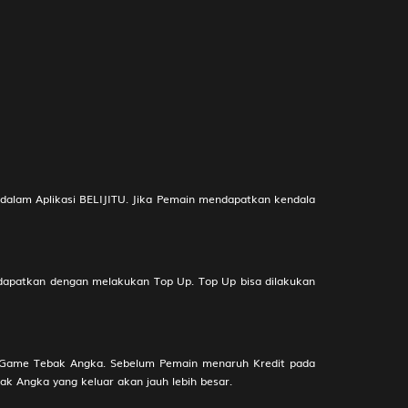
dalam Aplikasi BELIJITU. Jika Pemain mendapatkan kendala
didapatkan dengan melakukan Top Up. Top Up bisa dilakukan
an Game Tebak Angka. Sebelum Pemain menaruh Kredit pada
k Angka yang keluar akan jauh lebih besar.