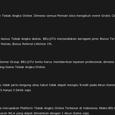
Tebak Angka Online. Dimana semua Pemain bisa mengikuti event Gratis Claim
us-bonus Tebak Angka diatas. BELIJITU menyediakan beragam jenis Bonus Te
arian, Bonus Referal Lifetime 1%.
Semar Group. BELIJITU tentu harus memberikan layanan profesional, dimana P
dang Game Tebak Angka Online.
i, tidak perlu bingung atau takut tidak dapat mengisi Kredit pada Akun Ga
S hanya 3 Detik saja.
 merupakan Platform Tebak Angka Online Terbesar di Indonesia. Maka BELIJ
asaran WLA yang dapat dimainkan dengan 1 Akun Game saja.