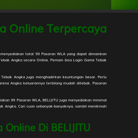
a Online Terpercaya
 menyediakan total 99 Pasaran WLA yang dapat dimainkan
Tebak Angka secara Online. Pemain bisa Login Game Tebak
e Tebak Angka juga menghadirkan keuntungan besar. Perlu
rena Angka keluarannya terbilang mudah ditebak. Pasaran
diakan 99 Pasaran WLA, BELIJITU juga menyediakan minimal
ak Angka. Cari cuan sebanyak-banyaknya, sambil menikmati
nline Di BELIJITU