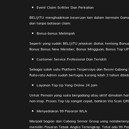
Event Claim Sc4tter Dan Perkalian
BELIJITU menghadirkan keseruan lain dalam bermain Game 
dan tanpa batasan claim.
Bonus-bonus Melimpah
Seperti yang sudah BELIJITU jelaskan diatas tentang Bon
Bonus Bonus New Member, Bonus Mingguan, Bonus Top UP H
Customer Service Profesional Dan Terlatih
Sebagai salah satu Platform Terpercaya dan Resmi Cabang 
Rata-rata Admin sudah bertugas kurang lebih 3 tahun dibi
Layanan Top Up Yang Online 24 Jam
Untuk Pemain yang suka bergadang atau aktif dimalam har
non-stop. Proses Top Up sangat cepat, bahkan Via Scan QRI
Menyediakan 99 Pasaran WLA
Menjadi bagian dari Cabang Semar Group yang notabenenya
memiliki Pasaran Tebak Angka Terlengkap. Total ada 99 P